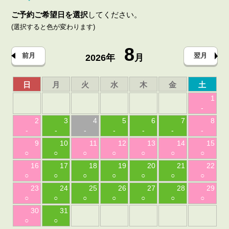
ご予約ご希望日を選択
してください。
(選択すると色が変わります)
8
前月
翌月
2026年
月
日
月
火
水
木
金
土
1
-
2
3
4
5
6
7
8
-
-
-
-
-
-
-
9
10
11
12
13
14
15
○
○
○
○
○
○
○
16
17
18
19
20
21
22
○
○
○
○
○
○
○
23
24
25
26
27
28
29
○
○
○
○
○
○
○
30
31
○
○