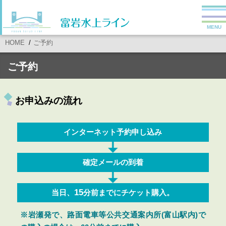
MENU
HOME
ご予約
ご予約
お申込みの流れ
インターネット予約
申し込み
確定メールの
到着
15
当日、
分前までに
チケット購入。
※岩瀬発で、路面電車等公共交通案内所(富山駅内)で