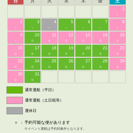
日
月
火
水
木
金
土
1
-
2
3
4
5
6
7
8
-
-
-
-
-
-
-
9
10
11
12
13
14
15
-
○
○
○
○
○
○
16
17
18
19
20
21
22
○
○
○
○
○
○
○
23
24
25
26
27
28
29
○
○
○
○
○
○
○
30
31
○
○
通常運航（平日）
通常運航（土日祝等）
運休日
○
：
予約可能な便があります
※イベント運航は予約対象外となります。