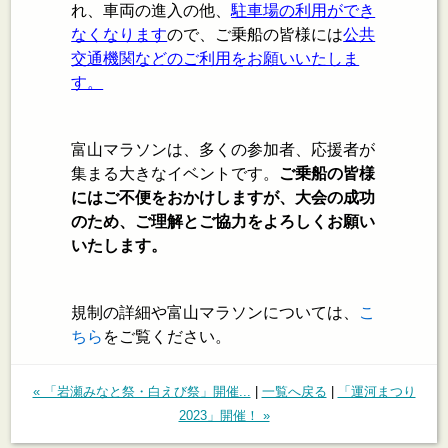
れ、車両の進入の他、
駐車場の利用ができ
なくなります
ので、ご乗船の皆様には
公共
交通機関などのご利用をお願いいたしま
す。
富山マラソンは、多くの参加者、応援者が
集まる大きなイベントです。
ご乗船の皆様
にはご不便をおかけしますが、大会の成功
のため、ご理解とご協力をよろしくお願い
いたします。
規制の詳細や富山マラソンについては、
こ
ちら
をご覧ください。
« 「岩瀬みなと祭・白えび祭」開催...
|
一覧へ戻る
|
「運河まつり
2023」開催！ »