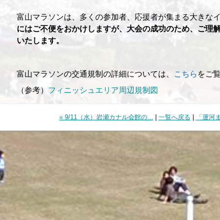
富山マラソンは、多くの参加者、応援者が集まる大きな
にはご不便をおかけしますが、大会の成功のため、ご理
いたします。
富山マラソンの交通規制の詳細については、
こちら
をご
（参考）
フィニッシュエリア周辺規制図
« 9/11（水）岩瀬カナル会館の...
|
一覧へ戻る
|
「運河ま