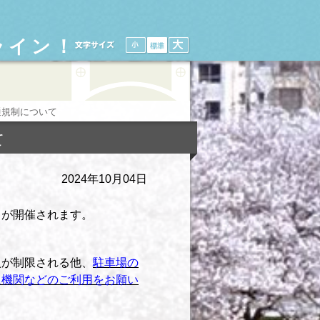
ライン！
通規制について
て
2024年10月04日
」
が開催されます。
入が制限される他、
駐車場の
通機関などのご利用をお願い