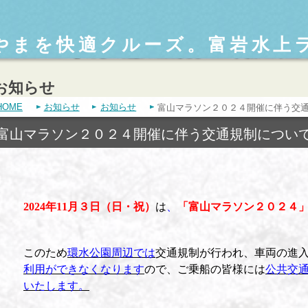
やまを快適クルーズ。富岩水上
お知らせ
HOME
お知らせ
お知らせ
富山マラソン２０２４開催に伴う交
富山マラソン２０２４開催に伴う交通規制につい
2024
年
11
月３日（日・祝）
は
、
「富山マラソン２０２４
このため
環水公園周辺では
交通規制が行われ、車両の進
利用ができなくなります
ので、ご乗船の皆様には
公共交
いたします。