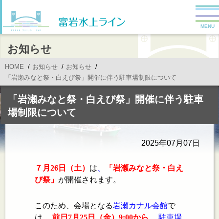
MENU
お知らせ
HOME
お知らせ
お知らせ
「岩瀬みなと祭・白えび祭」開催に伴う駐車場制限について
「岩瀬みなと祭・白えび祭」開催に伴う駐車
場制限について
2025年07月07日
７月
26
日（土）
は
、
「岩瀬みなと祭・白え
び祭」
が開催されます。
このため、会場となる
岩瀬カナル会館
で
は、
前日7月25日（金）9:00から
、
駐車場