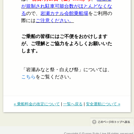
が規制され駐車可能台数がほとんどなくな
る
ので、
岩瀬カナル会館乗船場
をご利用の
際には
ご注意ください。
ご乗船の皆様にはご不便をおかけします
が、ご理解とご協力をよろしくお願いいた
します。
「岩瀬みなと祭・白えび祭」については、
こちら
をご覧ください。
« 乗船料金の改定について
|
一覧へ戻る
|
安全運航について »
Copyright © Fugan Suijo Line All rights reserved.