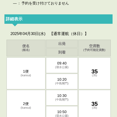
—
：
予約を受け付けておりません
詳細表示
2025年04月30日(水) 【通常運航（休日）】
出発
便名
空席数
(船名)
(予約可能定員数)
到着
09:40
(環水公園)
35
1便
(kansui)
(35)
10:20
(中島閘門)
10:30
(中島閘門)
35
2便
(kansui)
(35)
10:50
(環水公園)