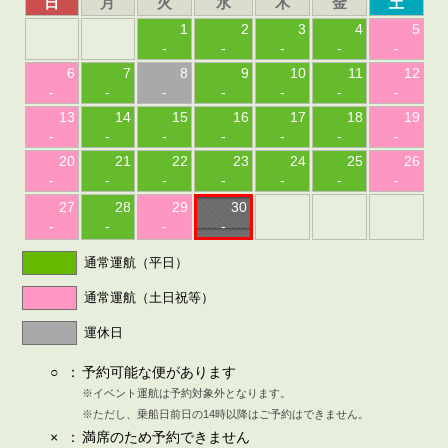
日
月
火
水
木
金
土
1
2
3
4
5
-
-
-
-
-
6
7
8
9
10
11
12
-
-
-
-
-
-
-
13
14
15
16
17
18
19
-
-
-
-
-
-
-
20
21
22
23
24
25
26
-
-
-
-
-
-
-
27
28
29
30
-
-
-
-
通常運航（平日）
通常運航（土日祝等）
運休日
○
：
予約可能な便があります
※イベント運航は予約対象外となります。
※ただし、乗船日前日の14時以降はご予約はできません。
×
：
満席のため予約できません