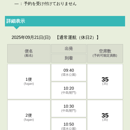
—
：
予約を受け付けておりません
詳細表示
2025年09月21日(日) 【通常運航（休日2）】
出発
便名
空席数
(船名)
(予約可能定員数)
到着
09:40
(環水公園)
35
1便
(fugan)
(35)
10:20
(中島閘門)
10:30
(中島閘門)
35
2便
(fugan)
(35)
10:50
(環水公園)