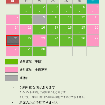
日
月
火
水
木
金
土
1
2
3
4
5
6
-
-
-
-
-
-
7
8
9
10
11
12
13
-
-
-
-
-
-
-
14
15
16
17
18
19
20
-
-
-
-
-
-
-
21
22
23
24
25
26
27
-
-
-
-
-
-
-
28
29
30
-
-
-
通常運航（平日）
通常運航（土日祝等）
運休日
○
：
予約可能な便があります
※イベント運航は予約対象外となります。
※ただし、乗船日前日の14時以降はご予約はできません。
×
：
満席のため予約できません