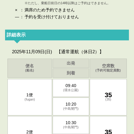
※ただし、乗船日前日の14時以降はご予約はできません。
×
：
満席のため予約できません
—
：
予約を受け付けておりません
詳細表示
2025年11月09日(日) 【通常運航（休日2）】
出発
便名
空席数
(船名)
(予約可能定員数)
到着
09:40
(環水公園)
35
1便
(fugan)
(35)
10:20
(中島閘門)
10:30
(中島閘門)
35
2便