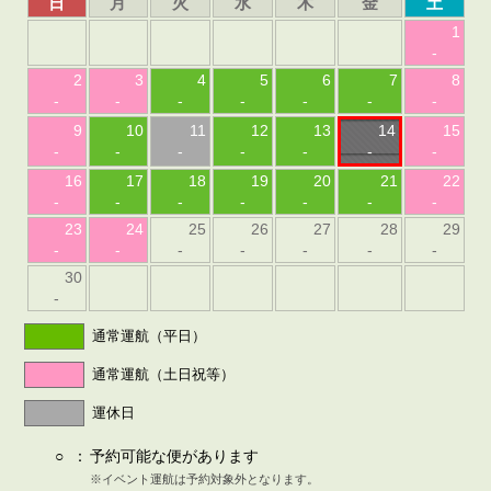
日
月
火
水
木
金
土
1
-
2
3
4
5
6
7
8
-
-
-
-
-
-
-
9
10
11
12
13
14
15
-
-
-
-
-
-
-
16
17
18
19
20
21
22
-
-
-
-
-
-
-
23
24
25
26
27
28
29
-
-
-
-
-
-
-
30
-
通常運航（平日）
通常運航（土日祝等）
運休日
○
：
予約可能な便があります
※イベント運航は予約対象外となります。