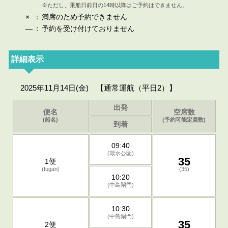
※ただし、乗船日前日の14時以降はご予約はできません。
×
：
満席のため予約できません
—
：
予約を受け付けておりません
詳細表示
2025年11月14日(金) 【通常運航（平日2）】
出発
便名
空席数
(船名)
(予約可能定員数)
到着
09:40
(環水公園)
35
1便
(fugan)
(35)
10:20
(中島閘門)
10:30
(中島閘門)
35
2便