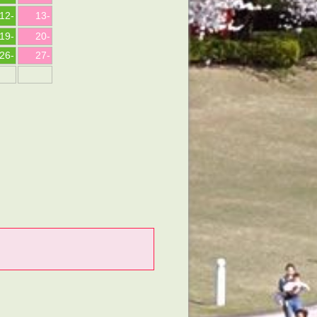
12
-
13
-
19
-
20
-
26
-
27
-