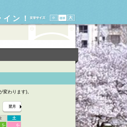
ライン！
が変わります)。
翌月
金
土
5
-
6
-