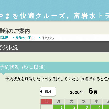
やまを快適クルーズ。富岩水上
乗船のご案内
HOME
乗船のご案内
予約状況
予約状況
予約状況（明日以降）
予約状況を確認したい日を選択してください(選択すると色
6
前月
2026年
月
日
月
火
水
木
1
-
2
-
3
-
4
-