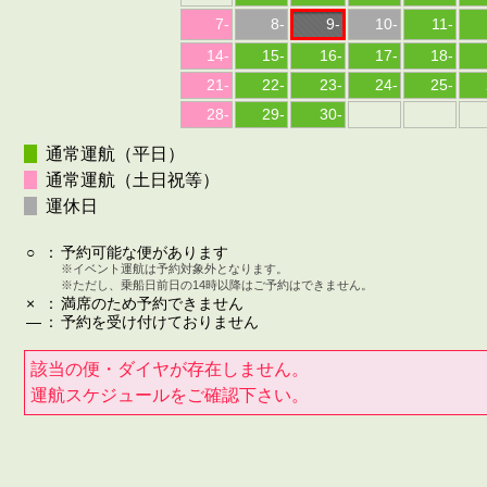
7
-
8
-
9
-
10
-
11
-
14
-
15
-
16
-
17
-
18
-
21
-
22
-
23
-
24
-
25
-
28
-
29
-
30
-
通常運航（平日）
通常運航（土日祝等）
運休日
○
：
予約可能な便があります
※イベント運航は予約対象外となります。
※ただし、乗船日前日の14時以降はご予約はできません。
×
：
満席のため予約できません
—
：
予約を受け付けておりません
該当の便・ダイヤが存在しません。
運航スケジュールをご確認下さい。