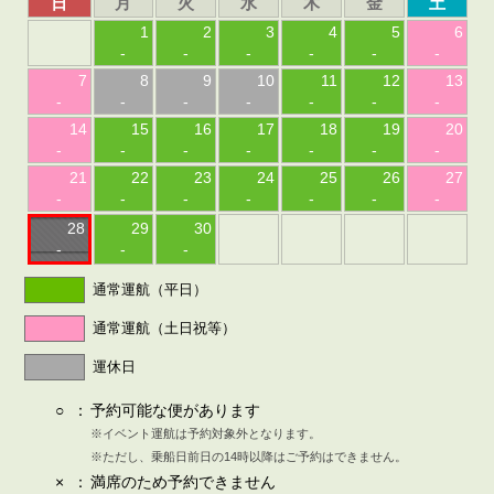
日
月
火
水
木
金
土
1
2
3
4
5
6
-
-
-
-
-
-
7
8
9
10
11
12
13
-
-
-
-
-
-
-
14
15
16
17
18
19
20
-
-
-
-
-
-
-
21
22
23
24
25
26
27
-
-
-
-
-
-
-
28
29
30
-
-
-
通常運航（平日）
通常運航（土日祝等）
運休日
○
：
予約可能な便があります
※イベント運航は予約対象外となります。
※ただし、乗船日前日の14時以降はご予約はできません。
×
：
満席のため予約できません