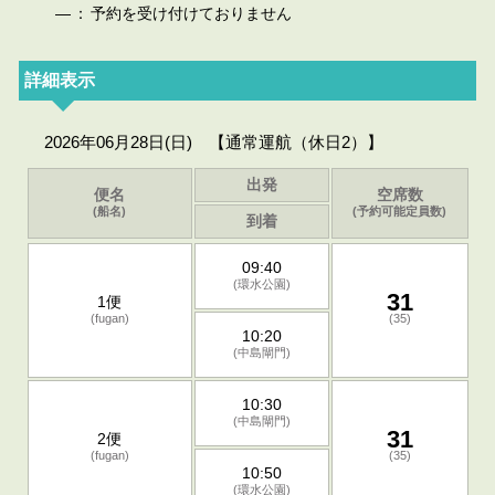
—
：
予約を受け付けておりません
詳細表示
2026年06月28日(日) 【通常運航（休日2）】
出発
便名
空席数
(船名)
(予約可能定員数)
到着
09:40
(環水公園)
31
1便
(fugan)
(35)
10:20
(中島閘門)
10:30
(中島閘門)
31
2便
(fugan)
(35)
10:50
(環水公園)