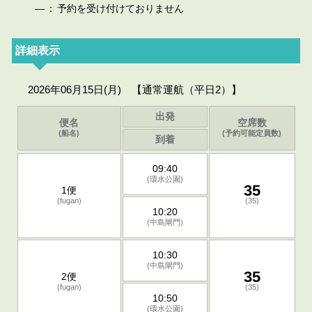
—
：
予約を受け付けておりません
詳細表示
2026年06月15日(月) 【通常運航（平日2）】
出発
便名
空席数
(船名)
(予約可能定員数)
到着
09:40
(環水公園)
35
1便
(fugan)
(35)
10:20
(中島閘門)
10:30
(中島閘門)
35
2便
(fugan)
(35)
10:50
(環水公園)