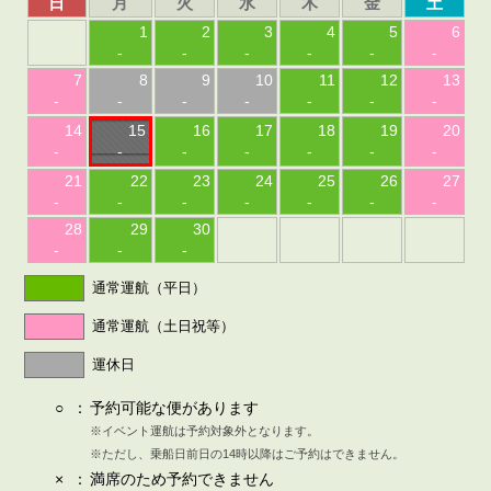
日
月
火
水
木
金
土
1
2
3
4
5
6
-
-
-
-
-
-
7
8
9
10
11
12
13
-
-
-
-
-
-
-
14
15
16
17
18
19
20
-
-
-
-
-
-
-
21
22
23
24
25
26
27
-
-
-
-
-
-
-
28
29
30
-
-
-
通常運航（平日）
通常運航（土日祝等）
運休日
○
：
予約可能な便があります
※イベント運航は予約対象外となります。
※ただし、乗船日前日の14時以降はご予約はできません。
×
：
満席のため予約できません