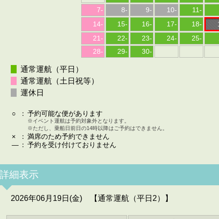
7
-
8
-
9
-
10
-
11
-
14
-
15
-
16
-
17
-
18
-
21
-
22
-
23
-
24
-
25
-
28
-
29
-
30
-
通常運航（平日）
通常運航（土日祝等）
運休日
○
：
予約可能な便があります
※イベント運航は予約対象外となります。
※ただし、乗船日前日の14時以降はご予約はできません。
×
：
満席のため予約できません
—
：
予約を受け付けておりません
詳細表示
2026年06月19日(金) 【通常運航（平日2）】