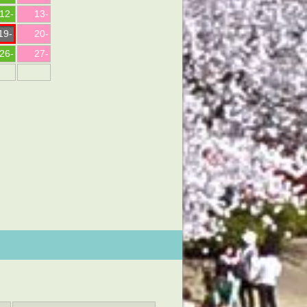
12
-
13
-
19
-
20
-
26
-
27
-