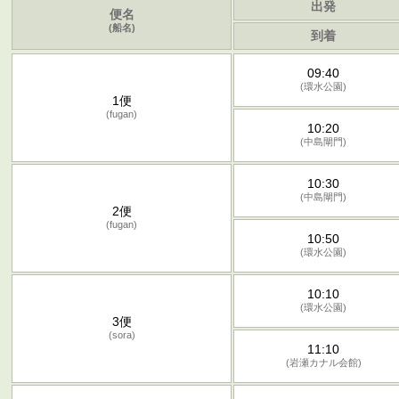
出発
便名
(船名)
到着
09:40
(環水公園)
1便
(fugan)
10:20
(中島閘門)
10:30
(中島閘門)
2便
(fugan)
10:50
(環水公園)
10:10
(環水公園)
3便
(sora)
11:10
(岩瀬カナル会館)