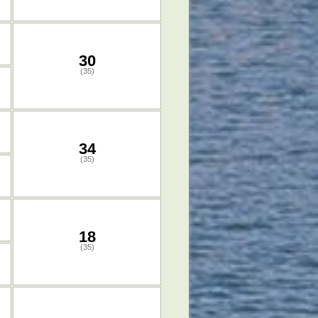
30
(35)
34
(35)
18
(35)