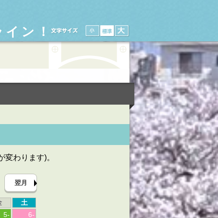
ライン！
が変わります)。
翌月
金
土
5
-
6
-