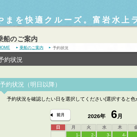
やまを快適クルーズ。富岩水上
乗船のご案内
HOME
乗船のご案内
予約状況
予約状況
予約状況（明日以降）
予約状況を確認したい日を選択してください(選択すると色
6
前月
2026年
月
日
月
火
水
木
1
-
2
-
3
-
4
-