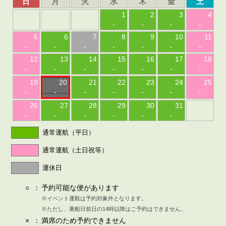
日
月
火
水
木
金
土
1
2
3
4
-
-
-
-
5
6
7
8
9
10
11
-
-
-
-
-
-
-
12
13
14
15
16
17
18
-
-
-
-
-
-
-
19
20
21
22
23
24
25
-
-
-
-
-
-
-
26
27
28
29
30
31
-
-
-
-
-
-
通常運航（平日）
通常運航（土日祝等）
運休日
○
：
予約可能な便があります
※イベント運航は予約対象外となります。
※ただし、乗船日前日の14時以降はご予約はできません。
×
：
満席のため予約できません