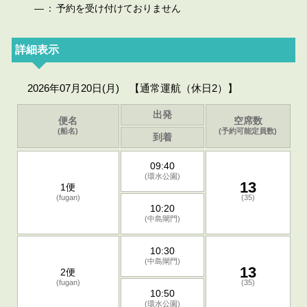
—
：
予約を受け付けておりません
詳細表示
2026年07月20日(月) 【通常運航（休日2）】
出発
便名
空席数
(船名)
(予約可能定員数)
到着
09:40
(環水公園)
13
1便
(fugan)
(35)
10:20
(中島閘門)
10:30
(中島閘門)
13
2便
(fugan)
(35)
10:50
(環水公園)