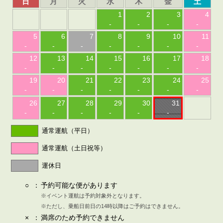
日
月
火
水
木
金
土
1
2
3
4
-
-
-
-
5
6
7
8
9
10
11
-
-
-
-
-
-
-
12
13
14
15
16
17
18
-
-
-
-
-
-
-
19
20
21
22
23
24
25
-
-
-
-
-
-
-
26
27
28
29
30
31
-
-
-
-
-
-
通常運航（平日）
通常運航（土日祝等）
運休日
○
：
予約可能な便があります
※イベント運航は予約対象外となります。
※ただし、乗船日前日の14時以降はご予約はできません。
×
：
満席のため予約できません