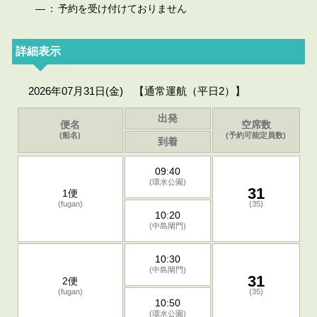
—
：
予約を受け付けておりません
詳細表示
2026年07月31日(金) 【通常運航（平日2）】
出発
便名
空席数
(船名)
(予約可能定員数)
到着
09:40
(環水公園)
31
1便
(fugan)
(35)
10:20
(中島閘門)
10:30
(中島閘門)
31
2便
(fugan)
(35)
10:50
(環水公園)